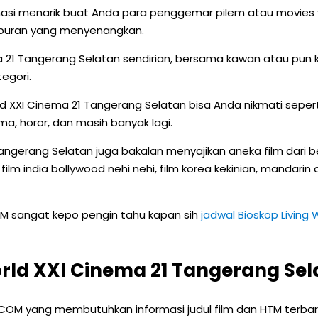
i menarik buat Anda para penggemar pilem atau movies yan
hiburan yang menyenangkan.
ema 21 Tangerang Selatan sendirian, bersama kawan atau pun
egori.
rld XXI Cinema 21 Tangerang Selatan bisa Anda nikmati sepert
rama, horor, dan masih banyak lagi.
 Tangerang Selatan juga bakalan menyajikan aneka film dari b
 film india bollywood nehi nehi, film korea kekinian, mandarin
OM sangat kepo pengin tahu kapan sih
jadwal Bioskop Living
rld XXI Cinema 21 Tangerang Sel
.COM yang membutuhkan informasi judul film dan HTM terbaru