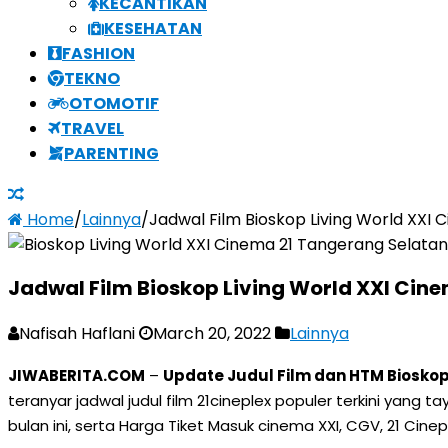
KECANTIKAN
KESEHATAN
FASHION
TEKNO
OTOMOTIF
TRAVEL
PARENTING
Home
/
Lainnya
/
Jadwal Film Bioskop Living World XXI
Jadwal Film Bioskop Living World XXI Cin
Nafisah Haflani
March 20, 2022
Lainnya
JIWABERITA.COM
–
Update Judul Film dan HTM Bioskop
teranyar jadwal judul film 21cineplex populer terkini yang
bulan ini, serta Harga Tiket Masuk cinema XXI, CGV, 21 Cine