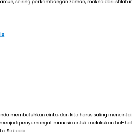
un, seiring perkembangan zaman, makna dari istilah ini 
is
 Anda membutuhkan cinta, dan kita harus saling mencint
enjadi penyemangat manusia untuk melakukan hal-hal d
ta. Sebagai …