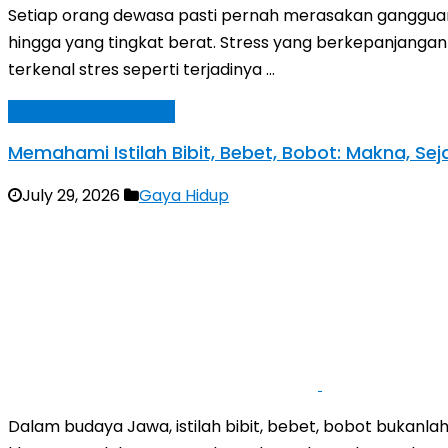
Setiap orang dewasa pasti pernah merasakan gangguan m
hingga yang tingkat berat. Stress yang berkepanjangan
terkenal stres seperti terjadinya …
Baca Selengkapnya »
Memahami Istilah Bibit, Bebet, Bobot: Makna, Sej
July 29, 2026
Gaya Hidup
Dalam budaya Jawa, istilah bibit, bebet, bobot bukanlah 