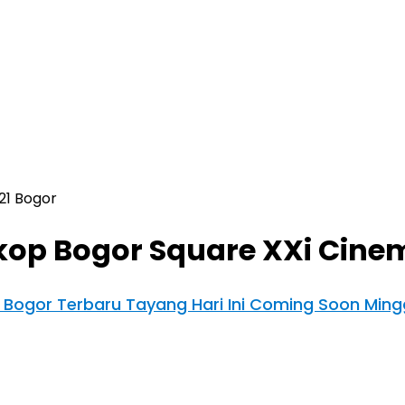
21 Bogor
kop Bogor Square XXi Cinem
1 Bogor Terbaru Tayang Hari Ini Coming Soon Min