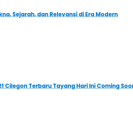
kna, Sejarah, dan Relevansi di Era Modern
21 Cilegon Terbaru Tayang Hari Ini Coming So