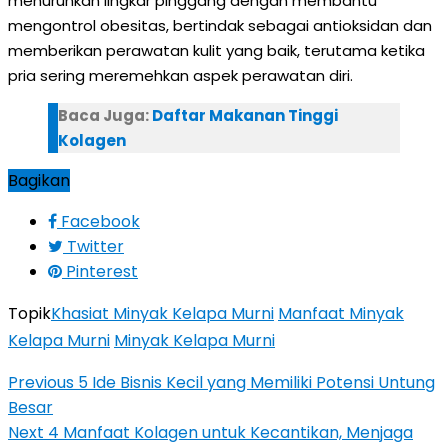
menurunkan lingkar pinggang dengan membantu
mengontrol obesitas, bertindak sebagai antioksidan dan
memberikan perawatan kulit yang baik, terutama ketika
pria sering meremehkan aspek perawatan diri.
Baca Juga:
Daftar Makanan Tinggi
Kolagen
Bagikan
Facebook
Twitter
Pinterest
Topik
Khasiat Minyak Kelapa Murni
Manfaat Minyak
Kelapa Murni
Minyak Kelapa Murni
Previous
5 Ide Bisnis Kecil yang Memiliki Potensi Untung
Besar
Next
4 Manfaat Kolagen untuk Kecantikan, Menjaga