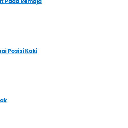
at Pada Remaja
ai Posisi Kaki
nak