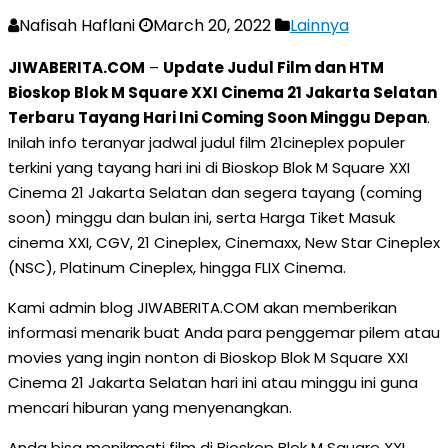
Nafisah Haflani
March 20, 2022
Lainnya
JIWABERITA.COM
–
Update Judul Film dan HTM
Bioskop Blok M Square XXI Cinema 21 Jakarta Selatan
Terbaru Tayang Hari Ini Coming Soon Minggu Depan
.
Inilah info teranyar jadwal judul film 21cineplex populer
terkini yang tayang hari ini di Bioskop Blok M Square XXI
Cinema 21 Jakarta Selatan dan segera tayang (coming
soon) minggu dan bulan ini, serta Harga Tiket Masuk
cinema XXI, CGV, 21 Cineplex, Cinemaxx, New Star Cineplex
(NSC), Platinum Cineplex, hingga FLIX Cinema.
Kami admin blog JIWABERITA.COM akan memberikan
informasi menarik buat Anda para penggemar pilem atau
movies yang ingin nonton di Bioskop Blok M Square XXI
Cinema 21 Jakarta Selatan hari ini atau minggu ini guna
mencari hiburan yang menyenangkan.
Anda bisa menikmati film di Bioskop Blok M Square XXI