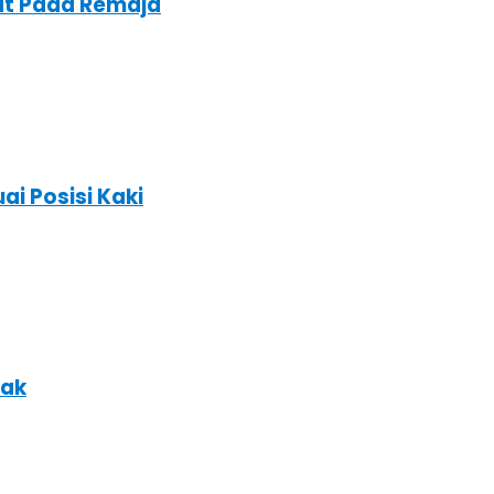
at Pada Remaja
ai Posisi Kaki
nak