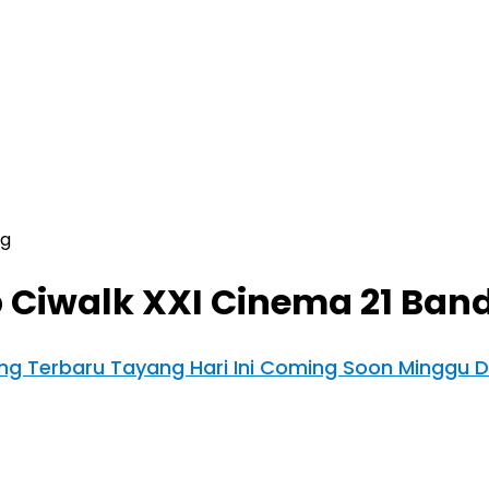
ng
 Ciwalk XXI Cinema 21 Ban
ung Terbaru Tayang Hari Ini Coming Soon Minggu 